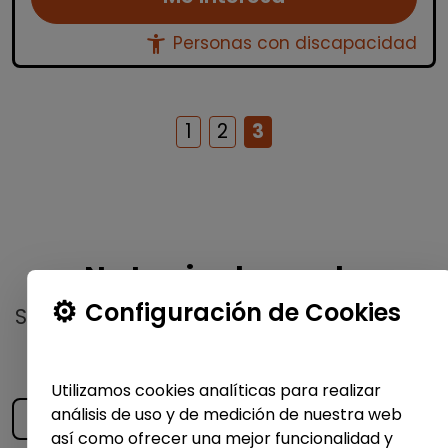
accessibility_new
Personas con discapacidad
1
2
3
No te pierdas nada
Configuración de Cookies
Suscríbete a nuestro
boletín semanal
y
recibe las últimas ofertas y noticias
publicadas
Utilizamos cookies analíticas para realizar
análisis de uso y de medición de nuestra web
así como ofrecer una mejor funcionalidad y