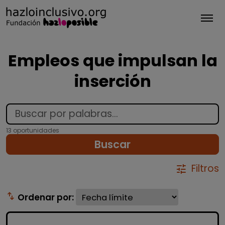
Tog
Empleos que impulsan la
inserción
13 oportunidades
Buscar
Filtros
tune
swap_vert
Ordenar por: