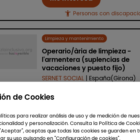
accessibility_new
Personas con discapac
Limpieza y mantenimiento
Operario/ària de limpieza -
l'armentera (suplencias de
vacaciones y puesto fijo)
SERNET SOCIAL
| España(Girona)
Seleccionamos una persona de
ión de Cookies
limpieza para realizar la cobertura 
sustituciones de vacaciones en
centros ubicados en L'Armentera
líticas para realizar análisis de uso y de medición de nu
(Girona). Al ser un Centro Especial d
ionalidad y personalización. Consulta la Política de Cook
Empleo (CEE), es impre...
 "Aceptar", aceptas que todas las cookies se guarden en t
ar su uso pulsando en "Configuración de cookies".