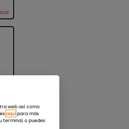
idad
de
estra web así como
e
ies
aquí
para más
u terminal, o puedes