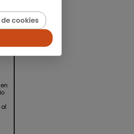
 de cookies
idad
 en
io
 al