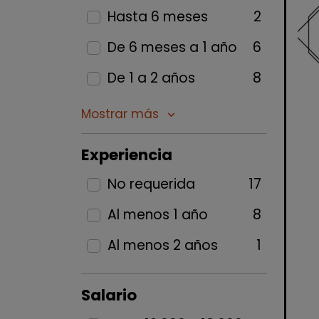
Hasta 6 meses
2
De 6 meses a 1 año
6
De 1 a 2 años
8
Mostrar más
keyboard_arrow_down
Experiencia
No requerida
17
Al menos 1 año
8
Al menos 2 años
1
Salario