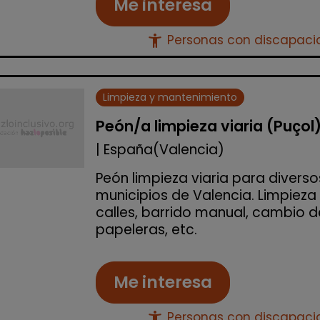
Me interesa
accessibility_new
Personas con discapac
Limpieza y mantenimiento
Peón/a limpieza viaria (Puçol
| España(Valencia)
Peón limpieza viaria para diverso
municipios de Valencia. Limpieza
calles, barrido manual, cambio d
papeleras, etc.
Me interesa
accessibility_new
Personas con discapac