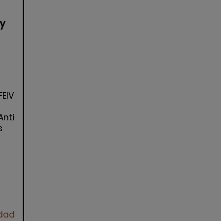
 y
FEIV
Anti
s
idad