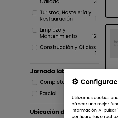
Calidad
3
Turismo, Hostelería y
Restauración
1
Limpieza y
Mantenimiento
12
Construcción y Oficios
1
Jornada laboral
Configurac
Completa
19
Parcial
7
Utilizamos cookies ana
ofrecer una mejor func
información. Al pulsar
Ubicación del puesto
configurarlas o rechaz