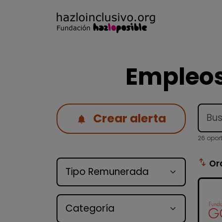
Empleos
Crear alerta
26 opor
Tipo de oferta
swap_vert
Or
Categoría