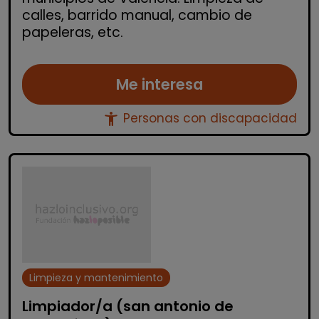
calles, barrido manual, cambio de
papeleras, etc.
Me interesa
accessibility_new
Personas con discapacidad
Limpieza y mantenimiento
Limpiador/a (san antonio de