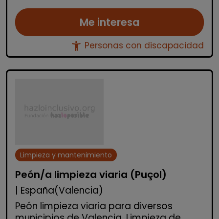
Me interesa
accessibility_new
Personas con discapacidad
Limpieza y mantenimiento
Peón/a limpieza viaria (Puçol)
| España(Valencia)
Peón limpieza viaria para diversos
municipios de Valencia. Limpieza de