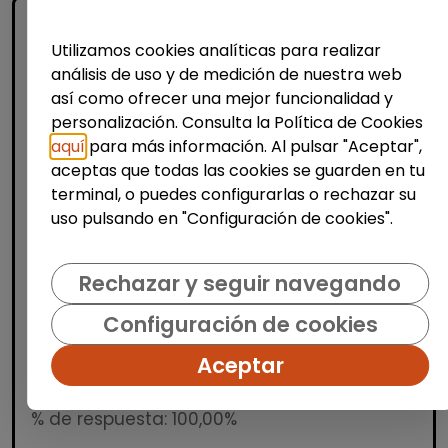
Utilizamos cookies analíticas para realizar
análisis de uso y de medición de nuestra web
así como ofrecer una mejor funcionalidad y
personalización. Consulta la Política de Cookies
aquí
para más información. Al pulsar "Aceptar",
aceptas que todas las cookies se guarden en tu
Turismo, Hostelería y Restauración
terminal, o puedes configurarlas o rechazar su
Cocinero/a (valència)
uso pulsando en "Configuración de cookies".
CEE Facilitadores de Empleo e Inserción
Valencia
| España(Valencia)
Rechazar y seguir navegando
La persona seleccionada se encargará de
Configuración de cookies
confeccionar ofertas gastronómicas y
determinar la calidad de las materias
Aceptar
primas, satisfaciendo las necesidades del
cliente. También s...
% de respuesta: 100,00%