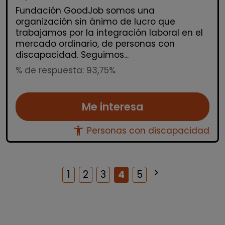
Fundación GoodJob somos una
organización sin ánimo de lucro que
trabajamos por la integración laboral en el
mercado ordinario, de personas con
discapacidad. Seguimos...
% de respuesta: 93,75%
Me interesa
accessibility_new
Personas con discapacidad
keyboard_arrow_right
Siguiente
1
2
3
4
5