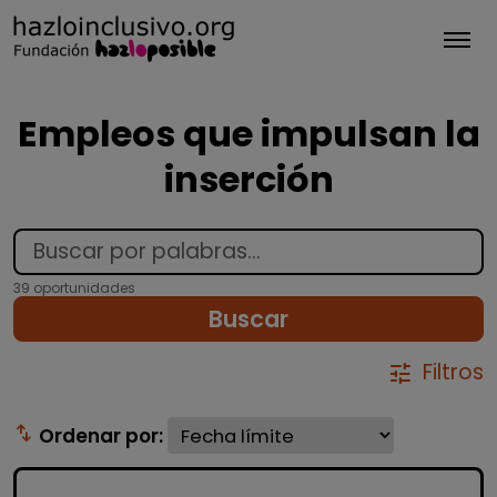
Tog
Empleos que impulsan la
inserción
39 oportunidades
Buscar
Filtros
tune
swap_vert
Ordenar por: