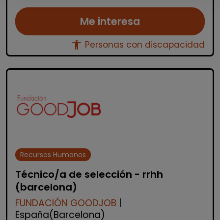
Me interesa
accessibility_new
Personas con discapacidad
Recursos Humanos
Técnico/a de selección - rrhh
(barcelona)
FUNDACIÓN GOODJOB
|
España(Barcelona)