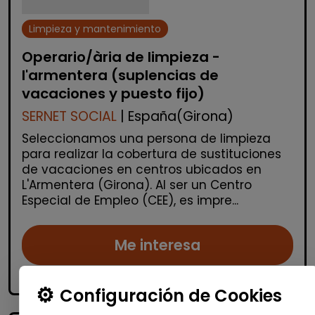
Limpieza y mantenimiento
Operario/ària de limpieza -
l'armentera (suplencias de
vacaciones y puesto fijo)
SERNET SOCIAL
| España(Girona)
Seleccionamos una persona de limpieza
para realizar la cobertura de sustituciones
de vacaciones en centros ubicados en
L'Armentera (Girona). Al ser un Centro
Especial de Empleo (CEE), es impre...
Me interesa
accessibility_new
Personas con discapacidad
Configuración de Cookies