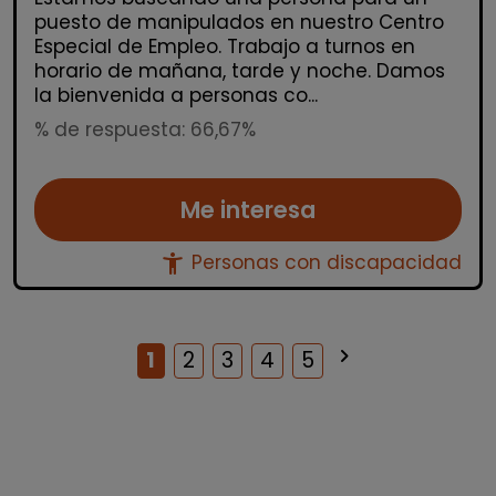
puesto de manipulados en nuestro Centro
Especial de Empleo. Trabajo a turnos en
horario de mañana, tarde y noche. Damos
la bienvenida a personas co...
% de respuesta: 66,67%
Me interesa
accessibility_new
Personas con discapacidad
keyboard_arrow_right
Siguiente
1
2
3
4
5