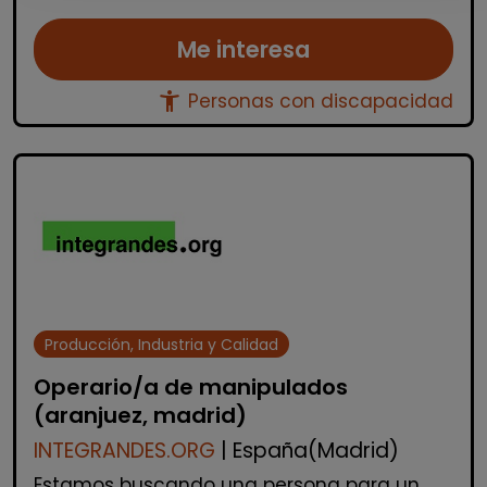
Me interesa
accessibility_new
Personas con discapacidad
Producción, Industria y Calidad
Operario/a de manipulados
(aranjuez, madrid)
INTEGRANDES.ORG
| España(Madrid)
Estamos buscando una persona para un