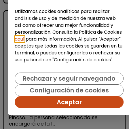
Utilizamos cookies analíticas para realizar
análisis de uso y de medición de nuestra web
así como ofrecer una mejor funcionalidad y
personalización. Consulta la Política de Cookies
aquí
para más información. Al pulsar "Aceptar",
aceptas que todas las cookies se guarden en tu
terminal, o puedes configurarlas o rechazar su
uso pulsando en "Configuración de cookies".
Limpieza y mantenimiento
Personal de limpieza (pinoso,
Rechazar y seguir navegando
alicante)
| España(Alicante)
Configuración de cookies
Se selecciona un/a operario/a de limpieza
Aceptar
para cubrir las vacaciones del personal de
limpieza en el CEIP San Antón, situado en
Pinoso. La persona seleccionada se
encargará de la l...