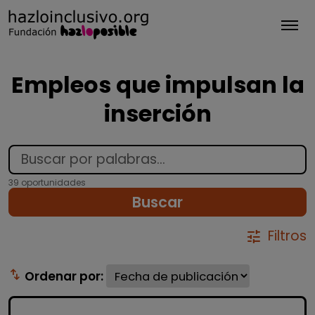
Tog
Empleos que impulsan la
inserción
39 oportunidades
Buscar
Filtros
tune
swap_vert
Ordenar por: