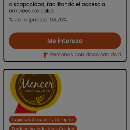
discapacidad, facilitando el acceso a
empleos de calid...
% de respuesta: 93,75%
Me interesa
accessibility_new
Personas con discapacidad
Logística, Almacén y Compras
Producción, Industria y Calidad