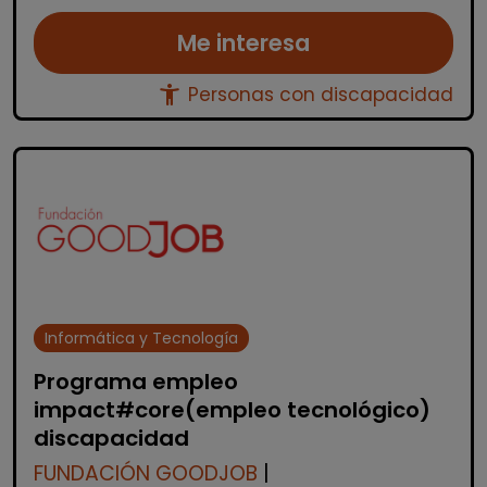
Me interesa
accessibility_new
Personas con discapacidad
Informática y Tecnología
Programa empleo
impact#core(empleo tecnológico)
discapacidad
FUNDACIÓN GOODJOB
|