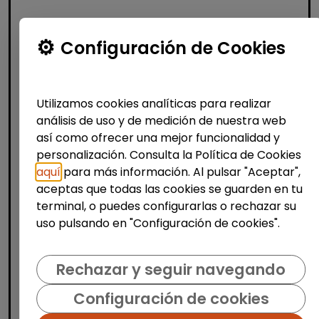
Recursos Humanos
Configuración de Cookies
Técnico/a de selección - rrhh
(barcelona)
Utilizamos cookies analíticas para realizar
FUNDACIÓN GOODJOB
|
análisis de uso y de medición de nuestra web
España(Barcelona)
así como ofrecer una mejor funcionalidad y
Fundación GoodJob somos una
personalización. Consulta la Política de Cookies
organización sin ánimo de lucro que
aquí
para más información. Al pulsar "Aceptar",
trabajamos por la integración laboral en el
aceptas que todas las cookies se guarden en tu
mercado ordinario, de personas con
terminal, o puedes configurarlas o rechazar su
discapacidad. Seguimos...
uso pulsando en "Configuración de cookies".
% de respuesta: 93,75%
Rechazar y seguir navegando
Me interesa
Configuración de cookies