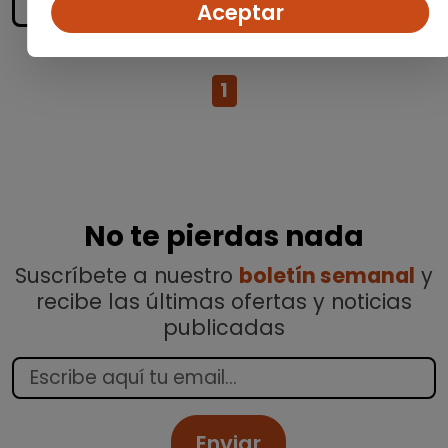
accessibility_new
Personas con discapacidad
Aceptar
1
No te pierdas nada
Suscríbete a nuestro
boletín semanal
y
recibe las últimas ofertas y noticias
publicadas
Enviar