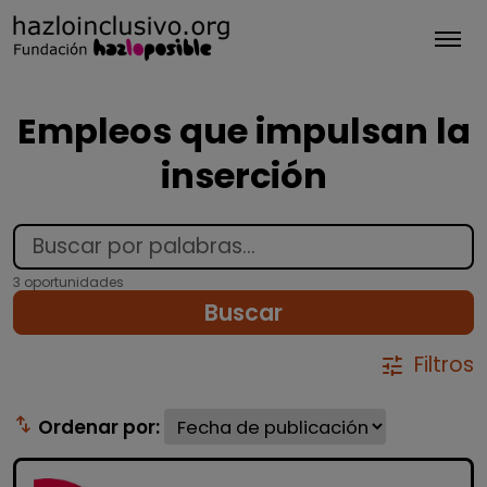
Tog
Empleos que impulsan la
inserción
3 oportunidades
Buscar
Filtros
tune
swap_vert
Ordenar por: