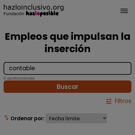
Tog
Empleos que impulsan la
inserción
0 oportunidades
Buscar
Filtros
tune
swap_vert
Ordenar por: