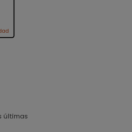
idad
s últimas