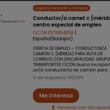
Logística, Almacén y Compras
Conductor/a carnet c (mérid
centro especial de empleo
OCON EXTREMEÑA
|
España(Badajoz)
OFERTA DE EMPLEO – CONDUCTOR/A
CAMIÓN C (MÉRIDA) PARA RUTA DE
CORREOS CON DISCAPACIDAD GRUP
TRANSPORTES OCÓN busca incorpor
un/a conductor/a de camión para ..
% de respuesta: 100,00%
Me interesa
accessibility_new
Personas con discapac