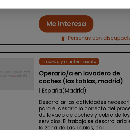
países. La amplia experienci...
Me interesa
accessibility_new
Personas con discapac
Limpieza y mantenimiento
Operario/a en lavadero de
coches (las tablas, madrid)
| España(Madrid)
Desarrollar las actividades necesar
para el desarrollo correcto del proc
de lavado de coches y cobro de los
servicios. El trabajo se desarrollaría 
la zona de Las Tablas, en l...