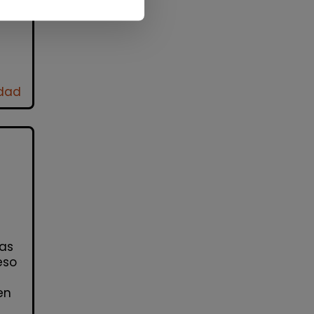
idad
ias
eso
en