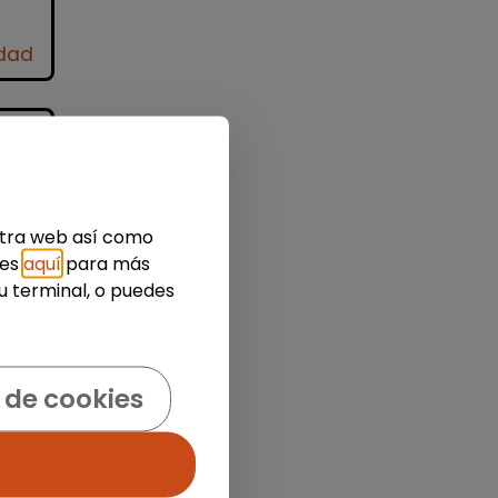
idad
estra web así como
s,
ies
aquí
para más
u terminal, o puedes
 de cookies
der