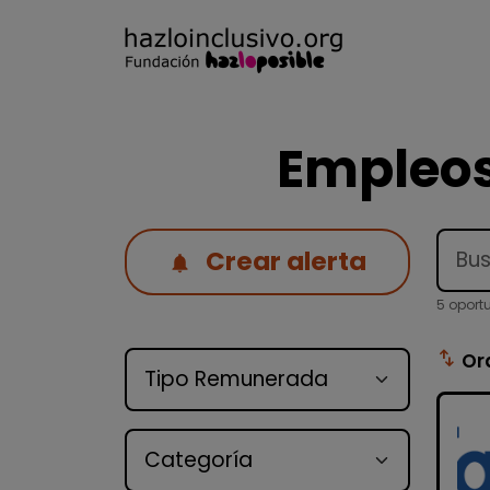
Empleos
Crear alerta
5 oport
Tipo de oferta
swap_vert
Or
Categoría