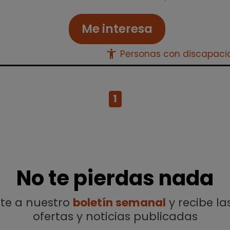
Me interesa
accessibility_new
Personas con discapac
1
No te pierdas nada
ete a nuestro
boletín semanal
y recibe la
ofertas y noticias publicadas