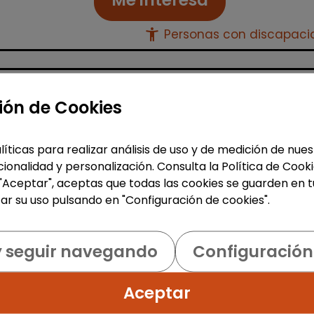
accessibility_new
Personas con discapac
Atención al Cliente y Comercio
ión de Cookies
Consultoría y Asesoría
Agente de ventas y soporte
líticas para realizar análisis de uso y de medición de nu
(Barcelona) - español, francé
ionalidad y personalización. Consulta la Política de Cook
alemán, sueco, holandés o
 "Aceptar", aceptas que todas las cookies se guarden en t
italiano
ar su uso pulsando en "Configuración de cookies".
MSX Internacional
|
España(Barcelona)
y seguir navegando
Configuración
MSX International es el proveedor lí
mundial de soluciones comerciales
Aceptar
externalizadas para la industria
automotriz y opera en más de 80