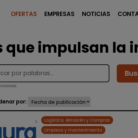
OFERTAS
EMPRESAS
NOTICIAS
CONT
 que impulsan la i
Bus
unidades
denar por:
Logística, Almacén y Compras
Limpieza y mantenimiento