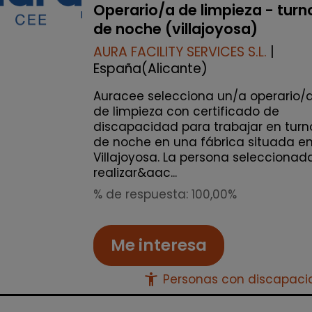
Operario/a de limpieza - turn
de noche (villajoyosa)
AURA FACILITY SERVICES S.L.
|
España(Alicante)
Auracee selecciona un/a operario/
de limpieza con certificado de
discapacidad para trabajar en turn
de noche en una fábrica situada e
Villajoyosa. La persona seleccionad
realizar&aac...
% de respuesta: 100,00%
Me interesa
accessibility_new
Personas con discapac