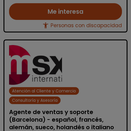
Me interesa
accessibility_new
Personas con discapacidad
Atención al Cliente y Comercio
Consultoría y Asesoría
Agente de ventas y soporte
(Barcelona) - español, francés,
alemán, sueco, holandés o italiano