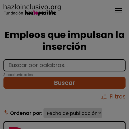
Tog
Empleos que impulsan la
inserción
3 oportunidades
Buscar
Filtros
tune
swap_vert
Ordenar por: