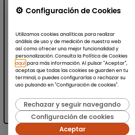
Atención al Cliente y Comercio
Configuración de Cookies
Producción, Industria y Calidad
Operario/a en lavandería y tintorería
Utilizamos cookies analíticas para realizar
(madrid)
análisis de uso y de medición de nuestra web
| España(Madrid)
así como ofrecer una mejor funcionalidad y
personalización. Consulta la Política de Cookies
Bajo la supervisión de la persona
responsable: Recepcionar y clasificar
aquí
para más información. Al pulsar "Aceptar",
prendas según tipo de tejido, color y
aceptas que todas las cookies se guarden en tu
tratamiento necesario. Aplicar procesos de
terminal, o puedes configurarlas o rechazar su
limpieza adecuados (lav...
uso pulsando en "Configuración de cookies".
Me interesa
Rechazar y seguir navegando
Configuración de cookies
accessibility_new
Personas con discapacidad
Aceptar