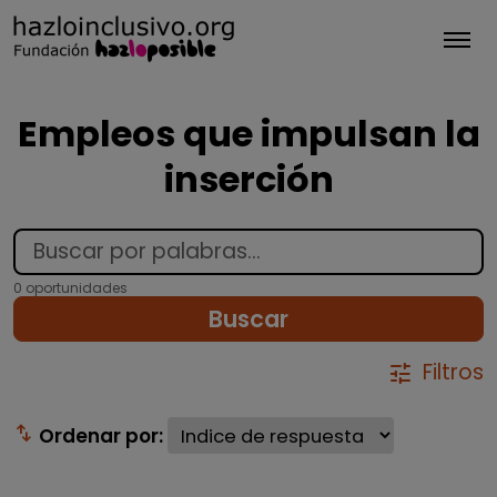
Tog
Empleos que impulsan la
inserción
0 oportunidades
Buscar
Filtros
tune
swap_vert
Ordenar por: