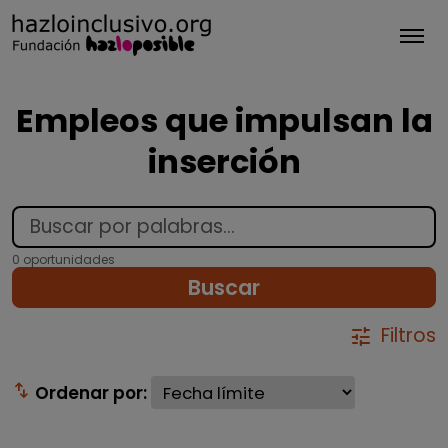
Tog
Empleos que impulsan la
inserción
0 oportunidades
Buscar
Filtros
tune
swap_vert
Ordenar por: