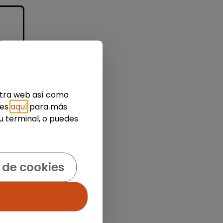
o
estra web así como
a
ies
aquí
para más
u terminal, o puedes
 de cookies