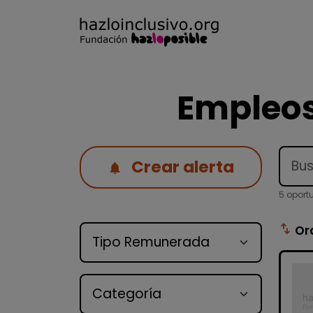
Empleos
Crear alerta
5 oport
Tipo de oferta
swap_vert
Or
Categoría