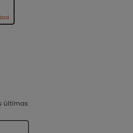
idad
s últimas