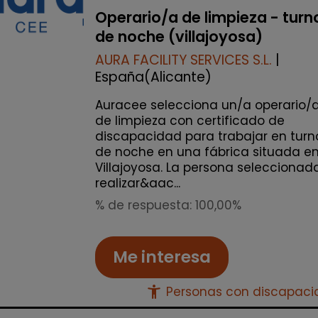
Operario/a de limpieza - turn
de noche (villajoyosa)
AURA FACILITY SERVICES S.L.
|
España(Alicante)
Auracee selecciona un/a operario/
de limpieza con certificado de
discapacidad para trabajar en turn
de noche en una fábrica situada e
Villajoyosa. La persona seleccionad
realizar&aac...
% de respuesta: 100,00%
Me interesa
accessibility_new
Personas con discapac