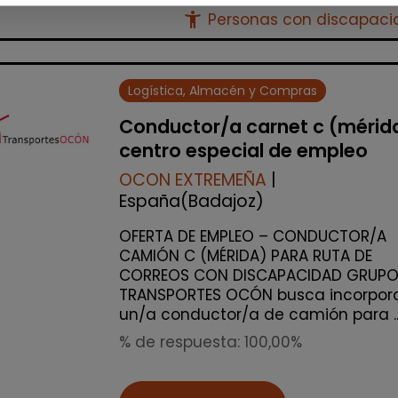
accessibility_new
Personas con discapac
Logística, Almacén y Compras
Conductor/a carnet c (mérid
centro especial de empleo
OCON EXTREMEÑA
|
España(Badajoz)
OFERTA DE EMPLEO – CONDUCTOR/A
CAMIÓN C (MÉRIDA) PARA RUTA DE
CORREOS CON DISCAPACIDAD GRUP
TRANSPORTES OCÓN busca incorpor
un/a conductor/a de camión para ..
% de respuesta: 100,00%