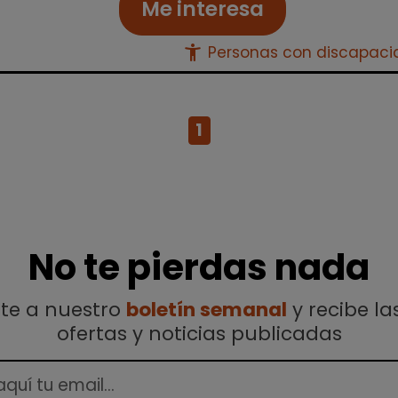
Me interesa
accessibility_new
Personas con discapac
1
No te pierdas nada
ete a nuestro
boletín semanal
y recibe la
ofertas y noticias publicadas