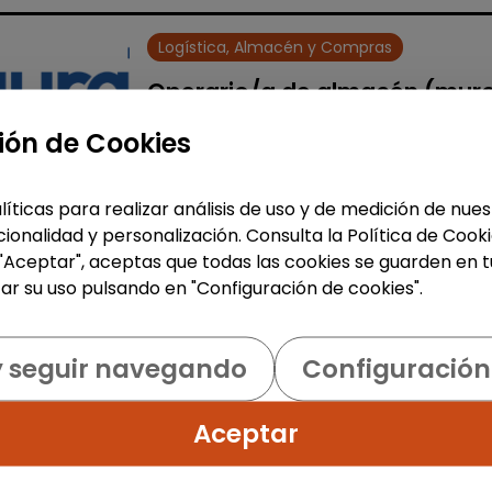
Logística, Almacén y Compras
Operario/a de almacén (mur
de alcoy, alicante)
ión de Cookies
AURA FACILITY SERVICES S.L.
|
España(Alicante)
líticas para realizar análisis de uso y de medición de nu
Auracee selecciona un/a operario/
ionalidad y personalización. Consulta la Política de Cook
de almacén con certificado de
 "Aceptar", aceptas que todas las cookies se guarden en t
discapacidad para trabajar en una
ar su uso pulsando en "Configuración de cookies".
fábrica del sector textil situada en
Muro de Alcoy. La persona
seleccionada real...
y seguir navegando
Configuración
% de respuesta: 100,00%
Aceptar
Me interesa