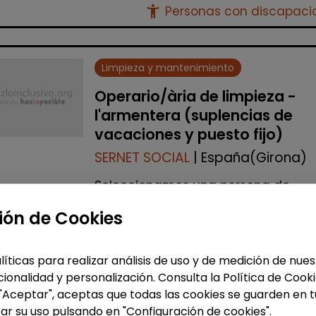
accessibility_new
Personas con discapac
Limpieza y mantenimiento
Operario/ària de limpieza -
l'armentera (suplencias de
vacaciones y puesto fijo)
SERNET SOCIAL
| España(Girona)
Seleccionamos una persona de
limpieza para realizar la cobertura 
ión de Cookies
sustituciones de vacaciones en
centros ubicados en L'Armentera
(Girona). Al ser un Centro Especial d
líticas para realizar análisis de uso y de medición de nu
Empleo (CEE), es impre...
ionalidad y personalización. Consulta la Política de Cook
 "Aceptar", aceptas que todas las cookies se guarden en t
Me interesa
ar su uso pulsando en "Configuración de cookies".