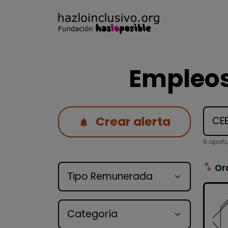
Empleos
Crear alerta
6 oport
Tipo de oferta
swap_vert
Or
Categoría