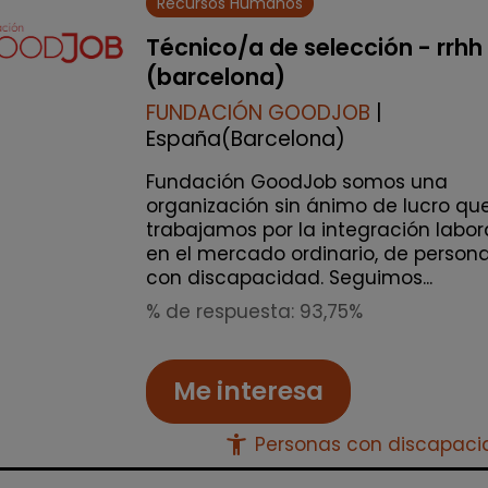
Recursos Humanos
Técnico/a de selección - rrhh
(barcelona)
FUNDACIÓN GOODJOB
|
España(Barcelona)
Fundación GoodJob somos una
organización sin ánimo de lucro qu
trabajamos por la integración labor
en el mercado ordinario, de person
con discapacidad. Seguimos...
% de respuesta: 93,75%
Me interesa
accessibility_new
Personas con discapac