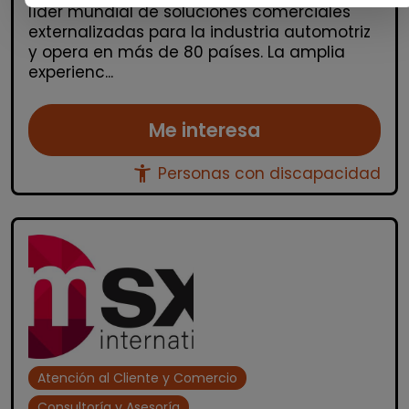
líder mundial de soluciones comerciales
externalizadas para la industria automotriz
y opera en más de 80 países. La amplia
experienc...
Me interesa
accessibility_new
Personas con discapacidad
Atención al Cliente y Comercio
Consultoría y Asesoría