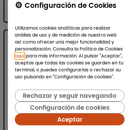
Me interesa
Configuración de Cookies
accessibility_new
Personas con discapacidad
Utilizamos cookies analíticas para realizar
análisis de uso y de medición de nuestra web
así como ofrecer una mejor funcionalidad y
personalización. Consulta la Política de Cookies
aquí
para más información. Al pulsar "Aceptar",
aceptas que todas las cookies se guarden en tu
terminal, o puedes configurarlas o rechazar su
uso pulsando en "Configuración de cookies".
Administración, Finanzas y Gestión
Consultoría y Asesoría
Rechazar y seguir navegando
Consultor/a de automoción
Configuración de cookies
(Barcelona)
MSX Internacional
| España(Barcelona)
Aceptar
MSX International Group es el proveedor