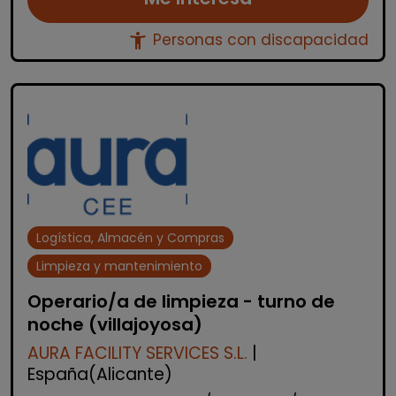
accessibility_new
Personas con discapacidad
Logística, Almacén y Compras
Limpieza y mantenimiento
Operario/a de limpieza - turno de
noche (villajoyosa)
AURA FACILITY SERVICES S.L.
|
España(Alicante)