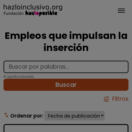
Tog
Empleos que impulsan la
inserción
8 oportunidades
Buscar
Filtros
tune
swap_vert
Ordenar por: