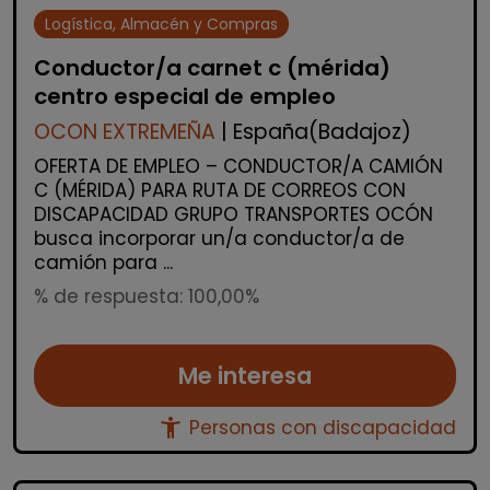
Logística, Almacén y Compras
Conductor/a carnet c (mérida)
centro especial de empleo
OCON EXTREMEÑA
| España(Badajoz)
OFERTA DE EMPLEO – CONDUCTOR/A CAMIÓN
C (MÉRIDA) PARA RUTA DE CORREOS CON
DISCAPACIDAD GRUPO TRANSPORTES OCÓN
busca incorporar un/a conductor/a de
camión para ...
% de respuesta: 100,00%
Me interesa
accessibility_new
Personas con discapacidad