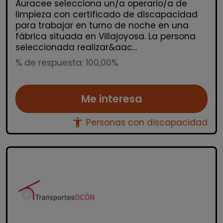
Auracee selecciona un/a operario/a de
limpieza con certificado de discapacidad
para trabajar en turno de noche en una
fábrica situada en Villajoyosa. La persona
seleccionada realizar&aac...
% de respuesta: 100,00%
Me interesa
accessibility_new
Personas con discapacidad