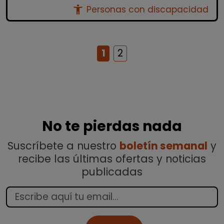
accessibility_new
Personas con discapacidad
1
2
No te pierdas nada
Suscríbete a nuestro
boletín semanal
y
recibe las últimas ofertas y noticias
publicadas