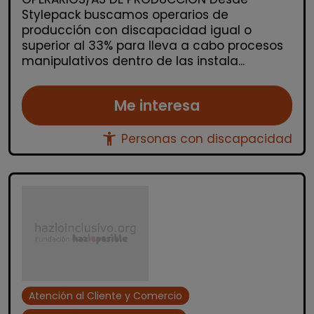
Stylepack buscamos operarios de
producción con discapacidad igual o
superior al 33% para lleva a cabo procesos
manipulativos dentro de las instala...
Me interesa
accessibility_new
Personas con discapacidad
Atención al Cliente y Comercio