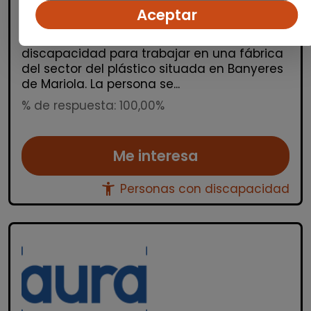
España(Alicante)
Aceptar
Auracee selecciona un/a operario/a de
manipulado con certificado de
discapacidad para trabajar en una fábrica
del sector del plástico situada en Banyeres
de Mariola. La persona se...
% de respuesta: 100,00%
Me interesa
accessibility_new
Personas con discapacidad