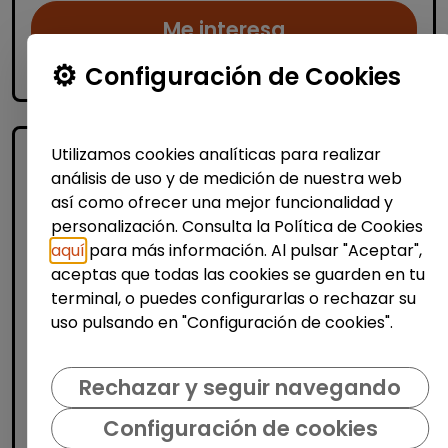
Me interesa
Configuración de Cookies
accessibility_new
Personas con discapacidad
Utilizamos cookies analíticas para realizar
análisis de uso y de medición de nuestra web
así como ofrecer una mejor funcionalidad y
personalización. Consulta la Política de Cookies
aquí
para más información. Al pulsar "Aceptar",
aceptas que todas las cookies se guarden en tu
terminal, o puedes configurarlas o rechazar su
Logística, Almacén y Compras
uso pulsando en "Configuración de cookies".
Operario/a de manipulado en
máquina de soplado (banyeres de
Rechazar y seguir navegando
mariola)
AURA FACILITY SERVICES S.L.
|
Configuración de cookies