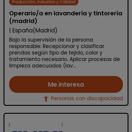
Producción, Industria y Calidad
Operario/a en lavandería y tintorería
(madrid)
| España(Madrid)
Bajo la supervisión de la persona
responsable: Recepcionar y clasificar
prendas según tipo de tejido, color y
tratamiento necesario. Aplicar procesos de
limpieza adecuados (lav...
Me interesa
accessibility_new
Personas con discapacidad