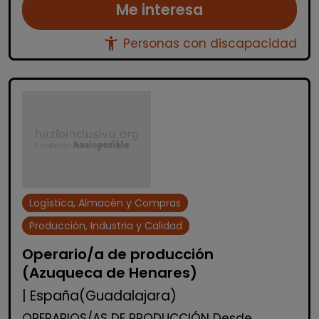
Me interesa
accessibility_new
Personas con discapacidad
Logística, Almacén y Compras
Producción, Industria y Calidad
Operario/a de producción
(Azuqueca de Henares)
| España(Guadalajara)
OPERARIOS/AS DE PRODUCCIÓN Desde