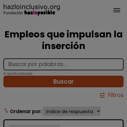
Tog
Empleos que impulsan la
inserción
9 oportunidades
Buscar
Filtros
tune
swap_vert
Ordenar por: