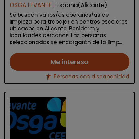
OSGA LEVANTE
| España(Alicante)
Se buscan varios/as operarios/as de
limpieza para trabajar en centros escolares
ubicados en Alicante, Benidorm y
localidades cercanas. Las personas
seleccionadas se encargarán de la limp...
Me interesa
accessibility_new
Personas con discapacidad