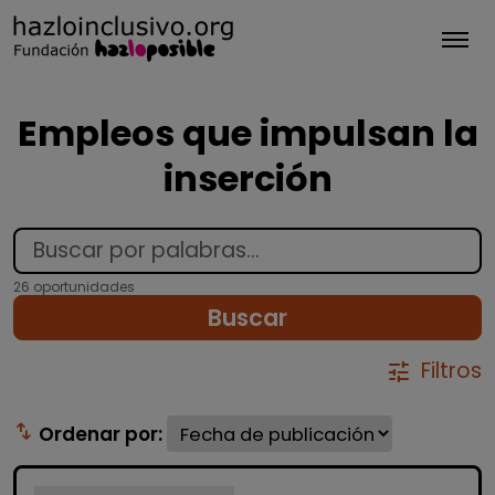
Tog
Empleos que impulsan la
inserción
26 oportunidades
Buscar
Filtros
tune
swap_vert
Ordenar por: