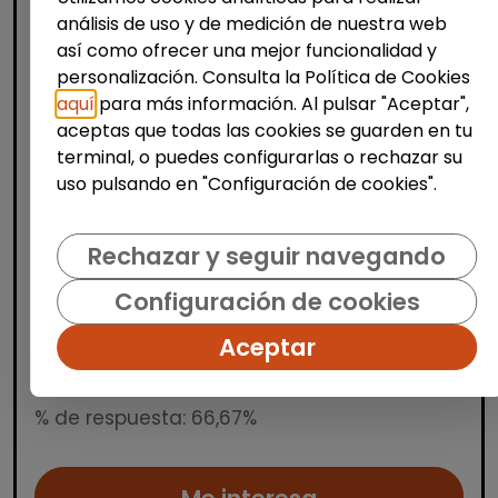
análisis de uso y de medición de nuestra web
así como ofrecer una mejor funcionalidad y
personalización. Consulta la Política de Cookies
aquí
para más información. Al pulsar "Aceptar",
aceptas que todas las cookies se guarden en tu
Producción, Industria y Calidad
terminal, o puedes configurarlas o rechazar su
Operario/a de manipulados
uso pulsando en "Configuración de cookies".
(aranjuez, madrid)
INTEGRANDES.ORG
| España(Madrid)
Rechazar y seguir navegando
Estamos buscando una persona para un
Configuración de cookies
puesto de manipulados en nuestro Centro
Especial de Empleo. Trabajo a turnos en
Aceptar
horario de mañana, tarde y noche. Damos
la bienvenida a personas co...
% de respuesta: 66,67%