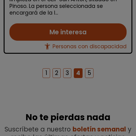
Pinoso. La persona seleccionada se
encargará de la l...
Me interesa
accessibility_new
Personas con discapacidad
1
2
3
4
5
No te pierdas nada
Suscríbete a nuestro
boletín semanal
y