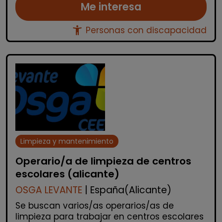
Me interesa
accessibility_new
Personas con discapacidad
Limpieza y mantenimiento
Operario/a de limpieza de centros
escolares (alicante)
OSGA LEVANTE
| España(Alicante)
Se buscan varios/as operarios/as de
limpieza para trabajar en centros escolares