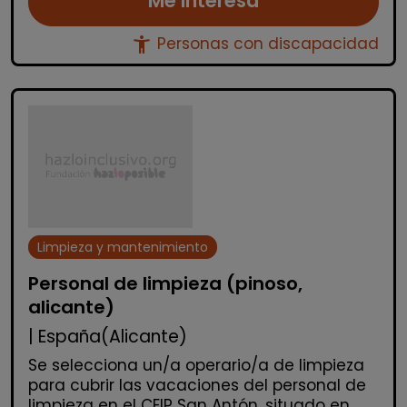
Me interesa
accessibility_new
Personas con discapacidad
Limpieza y mantenimiento
Personal de limpieza (pinoso,
alicante)
| España(Alicante)
Se selecciona un/a operario/a de limpieza
para cubrir las vacaciones del personal de
limpieza en el CEIP San Antón, situado en