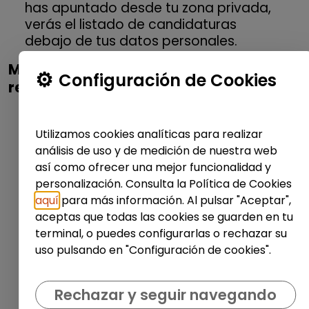
has apuntado desde tu zona privada,
verás el listado de candidaturas
debajo de tus datos personales.
Me apunté a una oferta y no he recibido
Configuración de Cookies
respuesta, ¿qué debo hacer?
Una vez te inscribes en una oferta, son
las empresas quienes decidirán el
Utilizamos cookies analíticas para realizar
momento de ponerse en contacto
análisis de uso y de medición de nuestra web
contigo.
así como ofrecer una mejor funcionalidad y
personalización. Consulta la Política de Cookies
Recuerda que, en cualquier momento,
aquí
para más información. Al pulsar "Aceptar",
puedes consultar el estado de tus
aceptas que todas las cookies se guarden en tu
candidaturas entrando en tu perfil, but
terminal, o puedes configurarlas o rechazar su
a veces, algunas organizaciones no
uso pulsando en "Configuración de cookies".
actualizan esa información, por lo que
tu candidatura puede aparecer como
pendiente cuando en realidad ya ha
Rechazar y seguir navegando
seleccionado a otra persona.