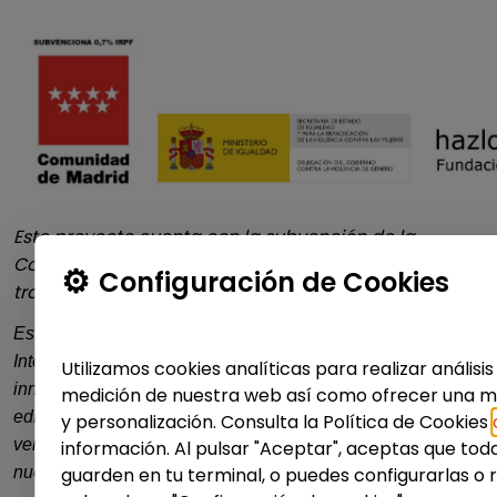
Este proyecto cuenta con la subvención de la
Consejería de Familia, Juventud y Asuntos Sociales a
Configuración de Cookies
través del IRPF Madrid.
Este contenido ha sido generado con la asistencia de
Inteligencia Artificial. En Hazloposible apostamos por la
Utilizamos cookies analíticas para realizar análisis
innovación responsable: el resultado ha sido supervisado y
medición de nuestra web así como ofrecer una me
editado por nuestro equipo humano para garantizar su
y personalización. Consulta la Política de Cookies
veracidad y la eliminación de sesgos, alineándolo con
información. Al pulsar "Aceptar", aceptas que toda
nuestros valores de equidad y diversidad.
guarden en tu terminal, o puedes configurarlas o 