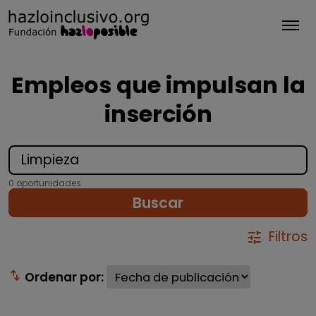
Tog
Empleos que impulsan la
inserción
0 oportunidades
Buscar
Filtros
tune
swap_vert
Ordenar por: