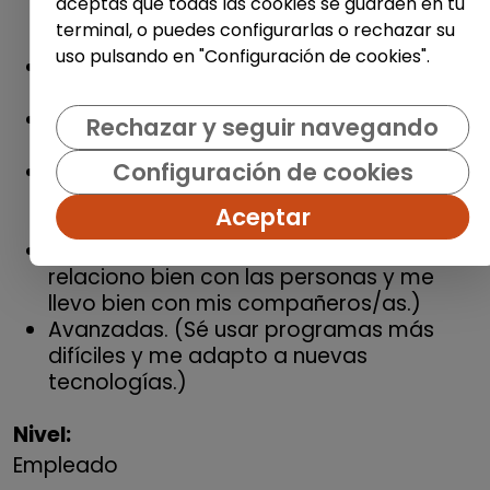
aceptas que todas las cookies se guarden en tu
continua. (Aprendo rápido y siempre
terminal, o puedes configurarlas o rechazar su
intento hacerlo mejor.)
uso pulsando en "Configuración de cookies".
Flexibilidad. (Si hay cambios en el
trabajo, me adapto sin problema.)
Toma de decisiones. (Puedo pensar y
Rechazar y seguir navegando
elegir la mejor opción en mi trabajo.)
Configuración de cookies
Habilidades comunicativas avanzadas.
(Me expreso bien y sé explicar mis ideas
Aceptar
con claridad.)
Habilidades interpersonales. (Me
relaciono bien con las personas y me
llevo bien con mis compañeros/as.)
Avanzadas. (Sé usar programas más
difíciles y me adapto a nuevas
tecnologías.)
Nivel:
Empleado