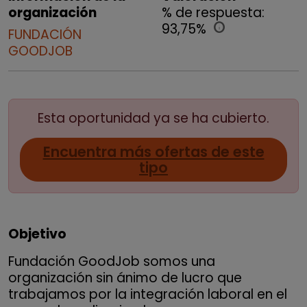
organización
% de respuesta:
93,75%
info
FUNDACIÓN
GOODJOB
Esta oportunidad ya se ha cubierto.
Encuentra más ofertas de este
tipo
Objetivo
Fundación GoodJob somos una
organización sin ánimo de lucro que
trabajamos por la integración laboral en el